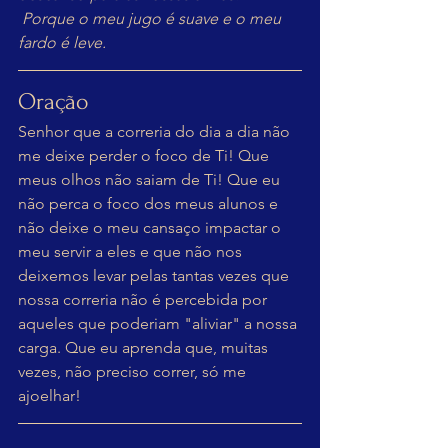
 Porque o meu jugo é suave e o meu 
fardo é leve.
Oração
Senhor que a correria do dia a dia não 
me deixe perder o foco de Ti! Que 
meus olhos não saiam de Ti! Que eu 
não perca o foco dos meus alunos e 
não deixe o meu cansaço impactar o 
meu servir a eles e que não nos 
deixemos levar pelas tantas vezes que 
nossa correria não é percebida por 
aqueles que poderiam "aliviar" a nossa 
carga. Que eu aprenda que, muitas 
vezes, não preciso correr, só me 
ajoelhar!