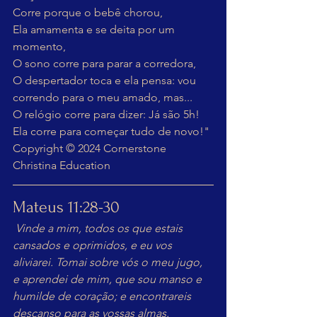
Corre porque o bebê chorou,
Ela amamenta e se deita por um 
momento,
O sono corre para parar a corredora,
O despertador toca e ela pensa: vou 
correndo para o meu amado, mas...
O relógio corre para dizer: Já são 5h!
Ela corre para começar tudo de novo!"
Copyright © 2024 Cornerstone 
Christina Education
Mateus 11:28-30
Vinde a mim, todos os que estais 
cansados e oprimidos, e eu vos 
aliviarei. Tomai sobre vós o meu jugo, 
e aprendei de mim, que sou manso e 
humilde de coração; e encontrareis 
descanso para as vossas almas. 