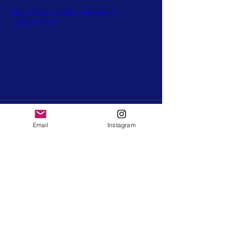
https://www.youtube.com/watch?
v=v0vbOLiKGTI
Email
Instagram
Ver tudo
Posts recentes