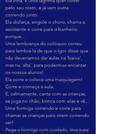
Ela olha, e uma lágrima quer correr 
pelo seu rosto, e já vem outra 
correndo junto.
Ela disfarça, engole o choro, chama a 
assistente e corre para o banheiro 
porque...
Uma lembrança do colóquio correu 
para lembrá-la de que o Igor disse que 
não deveríamos dar aulas na 'baixa', 
mas na 'alta', para podermos encantar 
os nossos alunos!
Ela corre e coloca uma maquiagem!
Corre e começa a aula.
E, calmamente, canta com as crianças, 
se joga no chão, brinca com elas e vê...
Uma formiga correndo e corre para 
chamar as crianças para virem correndo 
ver!
Pega a formiga com cuidado, leva para 