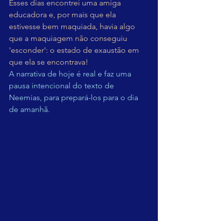
Esses dias encontrei uma amiga 
educadora e, por mais que ela 
estivesse bem maquiada, havia algo 
que a maquiagem não conseguiu 
'esconder': o estado de exaustão em 
que ela se encontrava!
A narrativa de hoje é real e faz uma 
pausa intencional do texto de 
Neemias, para prepará-los para o dia 
de amanhã.