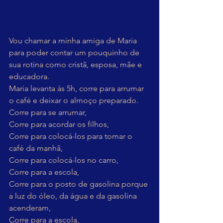
Vou chamar a minha amiga de Maria 
para poder contar um pouquinho de 
sua rotina como cristã, esposa, mãe e 
educadora.
Maria levanta às 5h, corre para arrumar 
o café e deixar o almoço preparado.
Corre para se arrumar,
Corre para acordar os filhos,
Corre para colocá-los para tomar o 
café da manhã,
Corre para colocá-los no carro,
Corre para a escola,
Corre para o posto de gasolina porque 
a luz do óleo, da água e da gasolina 
acenderam,
Corre para a escola,