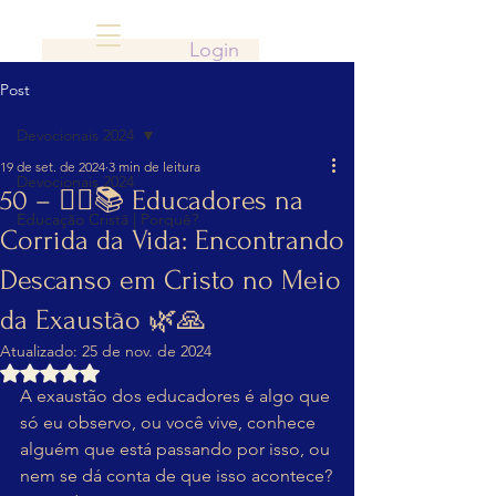
Login
Post
Devocionais 2024
19 de set. de 2024
3 min de leitura
Devocionais 2024
50 – 🏃‍♀️📚 Educadores na
Educação Cristã | Porquê?
Corrida da Vida: Encontrando
Descanso em Cristo no Meio
da Exaustão 🌿🙏
Atualizado:
25 de nov. de 2024
Avaliado com NaN de 5 estrelas.
A exaustão dos educadores é algo que 
só eu observo, ou você vive, conhece 
alguém que está passando por isso, ou 
nem se dá conta de que isso acontece?