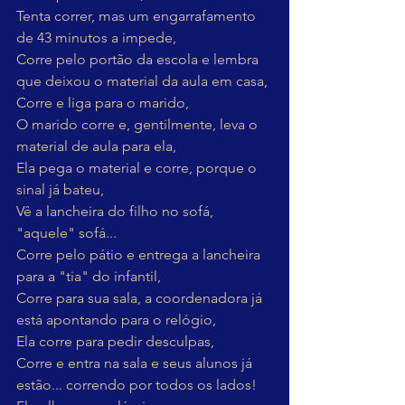
Tenta correr, mas um engarrafamento 
de 43 minutos a impede,
Corre pelo portão da escola e lembra 
que deixou o material da aula em casa,
Corre e liga para o marido,
O marido corre e, gentilmente, leva o 
material de aula para ela,
Ela pega o material e corre, porque o 
sinal já bateu,
Vê a lancheira do filho no sofá, 
"aquele" sofá...
Corre pelo pátio e entrega a lancheira 
para a "tia" do infantil,
Corre para sua sala, a coordenadora já 
está apontando para o relógio,
Ela corre para pedir desculpas,
Corre e entra na sala e seus alunos já 
estão... correndo por todos os lados!