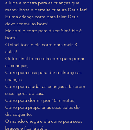
a lupa e mostra para as crianças que 
maravilhosa e perfeita criatura Deus fez!
E uma criança corre para falar: Deus 
deve ser muito bom!
Ela sorri e corre para dizer: Sim! Ele é 
bom!
O sinal toca e ela corre para mais 3 
aulas!
Outro sinal toca e ela corre para pegar 
as crianças,
Corre para casa para dar o almoço às 
crianças,
Corre para ajudar as crianças a fazerem 
suas lições de casa,
Corre para dormir por 10 minutos,
Corre para preparar as suas aulas do 
dia seguinte,
O marido chega e ela corre para seus 
braços e fica lá até...