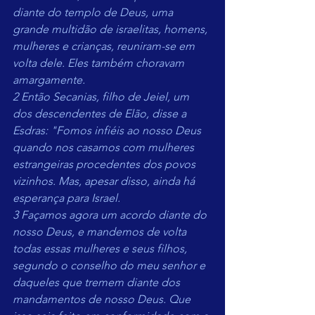
diante do templo de Deus, uma 
grande multidão de israelitas, homens, 
mulheres e crianças, reuniram-se em 
volta dele. Eles também choravam 
amargamente.
2 Então Secanias, filho de Jeiel, um 
dos descendentes de Elão, disse a 
Esdras: "Fomos infiéis ao nosso Deus 
quando nos casamos com mulheres 
estrangeiras procedentes dos povos 
vizinhos. Mas, apesar disso, ainda há 
esperança para Israel.
3 Façamos agora um acordo diante do 
nosso Deus, e mandemos de volta 
todas essas mulheres e seus filhos, 
segundo o conselho do meu senhor e 
daqueles que tremem diante dos 
mandamentos de nosso Deus. Que 