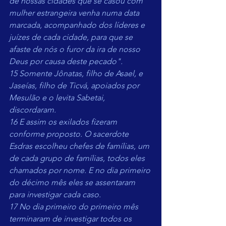
de nossas cidades que se casou com 
mulher estrangeira venha numa data 
marcada, acompanhado dos líderes e 
juízes de cada cidade, para que se 
afaste de nós o furor da ira de nosso 
Deus por causa deste pecado".
15 Somente Jônatas, filho de Asael, e 
Jaseías, filho de Ticvá, apoiados por 
Mesulão e o levita Sabetai, 
discordaram.
16 E assim os exilados fizeram 
conforme proposto. O sacerdote 
Esdras escolheu chefes de famílias, um 
de cada grupo de famílias, todos eles 
chamados por nome. E no dia primeiro 
do décimo mês eles se assentaram 
para investigar cada caso.
17 No dia primeiro do primeiro mês 
terminaram de investigar todos os 