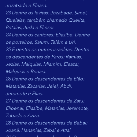
Jozabade e Eleasa.
23 Dentre os levitas: Jozabade, Simei, 
Quelaías, também chamado Quelita, 
Petaías, Judá e Eliézer.
24 Dentre os cantores: Eliasibe. Dentre 
os porteiros: Salum, Telém e Uri.
25 E dentre os outros israelitas: Dentre 
os descendentes de Parós: Ramias, 
Jezias, Malquias, Miamim, Eleazar, 
Malquias e Benaia.
26 Dentre os descendentes de Elão: 
Matanias, Zacarias, Jeiel, Abdi, 
Jeremote e Elias.
27 Dentre os descendentes de Zatu: 
Elioenai, Eliasibe, Matanias, Jeremote, 
Zabade e Aziza.
28 Dentre os descendentes de Bebai: 
Joanã, Hananias, Zabai e Atlai.