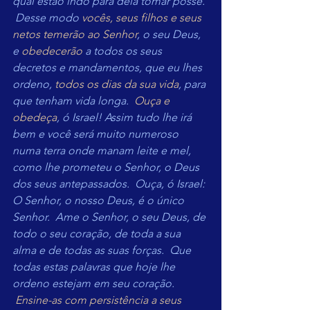
qual estão indo para dela tomar posse. 
 Desse modo 
vocês, seus filhos e seus 
netos temerão ao Senhor
, o seu Deus, 
e 
obedecerão 
a todos os seus 
decretos e mandamentos, que eu lhes 
ordeno, 
todos os dias da sua vida
, para 
que tenham vida longa.  
Ouça e 
obedeça
, ó Israel! Assim tudo lhe irá 
bem e você será muito numeroso 
numa terra onde manam leite e mel, 
como lhe prometeu o Senhor, o Deus 
dos seus antepassados.  Ouça, ó Israel: 
O Senhor, o nosso Deus, é o único 
Senhor.  Ame o Senhor, o seu Deus, de 
todo o seu coração, de toda a sua 
alma e de todas as suas forças.  Que 
todas estas palavras que hoje lhe 
ordeno estejam em seu coração. 
Ensine-as com persistência a seus 