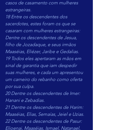
casos de casamento com mulheres 
estrangeiras.
18 Entre os descendentes dos 
sacerdotes, estes foram os que se 
casaram com mulheres estrangeiras: 
Dentre os descendentes de Jesua, 
filho de Jozadaque, e seus irmãos 
Maaséias, Eliézer, Jaribe e Gedalias.
19 Todos eles apertaram as mãos em 
sinal de garantia que iam despedir 
suas mulheres, e cada um apresentou 
um carneiro do rebanho como oferta 
por sua culpa.
20 Dentre os descendentes de Imer: 
Hanani e Zebadias.
21 Dentre os descendentes de Harim: 
Maaséias, Elias, Semaías, Jeiel e Uzias.
22 Dentre os descendentes de Pasur: 
Elioenai, Maaséias, Ismael, Natanael, 