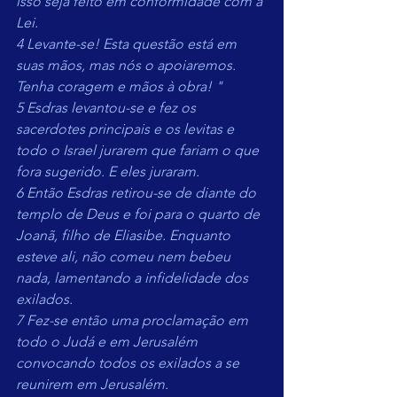
isso seja feito em conformidade com a 
Lei.
4 Levante-se! Esta questão está em 
suas mãos, mas nós o apoiaremos. 
Tenha coragem e mãos à obra! "
5 Esdras levantou-se e fez os 
sacerdotes principais e os levitas e 
todo o Israel jurarem que fariam o que 
fora sugerido. E eles juraram.
6 Então Esdras retirou-se de diante do 
templo de Deus e foi para o quarto de 
Joanã, filho de Eliasibe. Enquanto 
esteve ali, não comeu nem bebeu 
nada, lamentando a infidelidade dos 
exilados.
7 Fez-se então uma proclamação em 
todo o Judá e em Jerusalém 
convocando todos os exilados a se 
reunirem em Jerusalém.