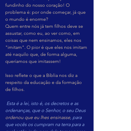
fundinho do nosso coração! O 
problema é: por onde começar, já que 
o mundo é enorme?
Quem entre nós já tem filhos deve se 
assustar, como eu, ao ver como, em 
coisas que nem ensinamos, eles nos 
"imitam". O pior é que eles nos imitam 
até naquilo que, de forma alguma, 
queríamos que imitassem!
Isso reflete o que a Bíblia nos diz a 
respeito da educação e da formação 
de filhos.
 Esta é a lei, isto é, os decretos e as 
ordenanças, que o Senhor, o seu Deus 
ordenou que eu lhes ensinasse
, para 
que vocês os cumpram na terra para a 