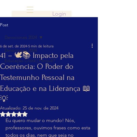
Login
Post
Devocionais 2024
6 de set. de 2024
5 min de leitura
Devocionais 2024
41 – 🕊️📚 Impacto pela
Educação Cristã | Porquê?
Coerência: O Poder do
Testemunho Pessoal na
Educação e na Liderança 📖
💡
Atualizado:
25 de nov. de 2024
Avaliado com NaN de 5 estrelas.
Eu quero mudar o mundo! Nós, 
professores, ouvimos frases como esta 
todos os dias, nem que seja no 