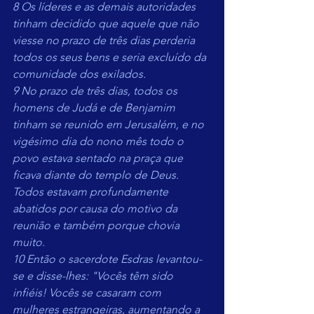
8 Os líderes e as demais autoridades 
tinham decidido que aquele que não 
viesse no prazo de três dias perderia 
todos os seus bens e seria excluído da 
comunidade dos exilados.
9 No prazo de três dias, todos os 
homens de Judá e de Benjamim 
tinham se reunido em Jerusalém, e no 
vigésimo dia do nono mês todo o 
povo estava sentado na praça que 
ficava diante do templo de Deus. 
Todos estavam profundamente 
abatidos por causa do motivo da 
reunião e também porque chovia 
muito.
10 Então o sacerdote Esdras levantou-
se e disse-lhes: "Vocês têm sido 
infiéis! Vocês se casaram com 
mulheres estrangeiras, aumentando a 