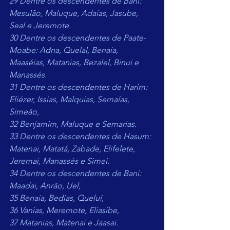
29 Dentre os descendentes de Bani: 
Mesulão, Maluque, Adaías, Jasube, 
Seal e Jeremote.
30 Dentre os descendentes de Paate-
Moabe: Adna, Quelal, Benaia, 
Maaséias, Matanias, Bezalel, Binui e 
Manassés.
31 Dentre os descendentes de Harim: 
Eliézer, Issias, Malquias, Semaías, 
Simeão,
32 Benjamim, Maluque e Semarias.
33 Dentre os descendentes de Hasum: 
Matenai, Matatá, Zabade, Elifelete, 
Jeremai, Manassés e Simei.
34 Dentre os descendentes de Bani: 
Maadai, Anrão, Uel,
35 Benaia, Bedias, Queluí,
36 Vanias, Meremote, Eliasibe,
37 Matanias, Matenai e Jaasai.