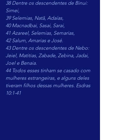
38 Dentre os descendentes de Binui: 
Simei,
39 Selemias, Natã, Adaías,
40 Macnadbai, Sasai, Sarai,
41 Azareel, Selemias, Semarias,
42 Salum, Amarias e José.
43 Dentre os descendentes de Nebo: 
Jeiel, Matitias, Zabade, Zebina, Jadai, 
Joel e Benaia.
44 Todos esses tinham se casado com 
mulheres estrangeiras, e alguns deles 
tiveram filhos dessas mulheres. Esdras 
10:1-41