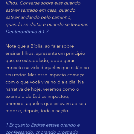
filhos.
Converse sobre elas quando 
estiver sentado em casa, quando 
estiver andando pelo caminho, 
quando se deitar e quando se levantar. 
Deuteronômio 6:1-7
Note que a Bíblia, ao falar sobre 
ensinar filhos, apresenta um princípio 
que, se extrapolado, pode gerar 
impacto na vida daqueles que estão ao 
seu redor. Mas esse impacto começa 
com o que você vive no dia a dia. Na 
narrativa de hoje, veremos como o 
exemplo de Esdras impactou, 
primeiro, aqueles que estavam ao seu 
redor e, depois, toda a nação. 
1 Enquanto Esdras estava orando e 
confessando, chorando prostrado 