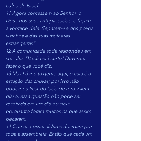
culpa de Israel.
11 Agora confessem ao Senhor, o 
Deus dos seus antepassados, e façam 
a vontade dele. Separem-se dos povos 
vizinhos e das suas mulheres 
estrangeiras".
12 A comunidade toda respondeu em 
voz alta: "Você está certo! Devemos 
fazer o que você diz.
13 Mas há muita gente aqui, e esta é a 
estação das chuvas; por isso não 
podemos ficar do lado de fora. Além 
disso, essa questão não pode ser 
resolvida em um dia ou dois, 
porquanto foram muitos os que assim 
pecaram.
14 Que os nossos líderes decidam por 
toda a assembléia. Então que cada um 