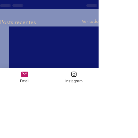
Ver tudo
Posts recentes
Email
Instagram