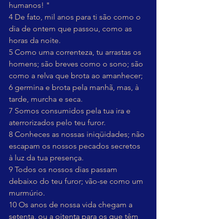
humanos! "
4 De fato, mil anos para ti são como o 
dia de ontem que passou, como as 
horas da noite.
5 Como uma correnteza, tu arrastas os 
homens; são breves como o sono; são 
como a relva que brota ao amanhecer;
6 germina e brota pela manhã, mas, à 
tarde, murcha e seca.
7 Somos consumidos pela tua ira e 
aterrorizados pelo teu furor.
8 Conheces as nossas iniqüidades; não 
escapam os nossos pecados secretos 
à luz da tua presença.
9 Todos os nossos dias passam 
debaixo do teu furor; vão-se como um 
murmúrio.
10 Os anos de nossa vida chegam a 
setenta, ou a oitenta para os que têm 