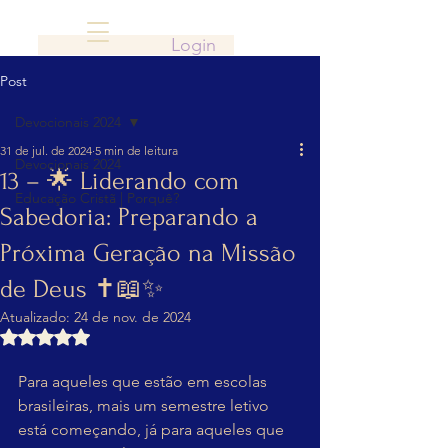
Login
Post
Devocionais 2024
31 de jul. de 2024
5 min de leitura
Devocionais 2024
13 – 🌟 Liderando com
Educação Cristã | Porquê?
Sabedoria: Preparando a
Próxima Geração na Missão
de Deus ✝️📖✨
Atualizado:
24 de nov. de 2024
Avaliado com NaN de 5 estrelas.
Para aqueles que estão em escolas 
brasileiras, mais um semestre letivo 
está começando, já para aqueles que 