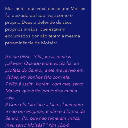
Mas, antes que você pense que Moisés 
foi deixado de lado, veja como o 
próprio Deus o defende de seus 
próprios irmãos, que estavam 
enciumados por não terem a mesma 
proeminência de Moisés:
6 e ele disse: "Ouçam as minhas 
palavras: Quando entre vocês há um 
profeta do Senhor, a ele me revelo em 
visões, em sonhos falo com ele.
7 Não é assim, porém, com meu servo 
Moisés, que é fiel em toda a minha 
casa.
8 Com ele falo face a face, claramente, 
e não por enigmas; e ele vê a forma do 
Senhor. Por que não temeram criticar 
meu servo Moisés? " Nm 12:6-8