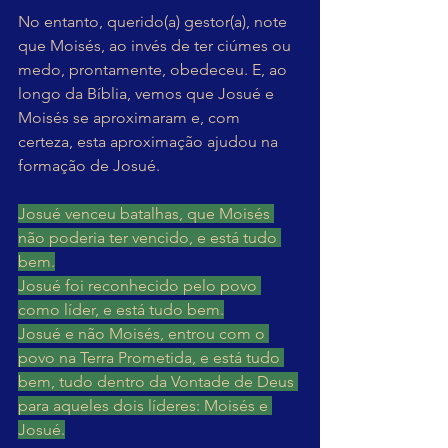
No entanto, querido(a) gestor(a), note 
que Moisés, ao invés de ter ciúmes ou 
medo, prontamente, obedeceu. E, ao 
longo da Bíblia, vemos que Josué e 
Moisés se aproximaram e, com 
certeza, esta aproximação ajudou na 
formação de Josué.
Josué venceu batalhas, que Moisés 
não poderia ter vencido, e está tudo 
bem.
Josué foi reconhecido pelo povo 
como líder, e está tudo bem.
Josué e não Moisés, entrou com o 
povo na Terra Prometida, e está tudo 
bem, tudo dentro da Vontade de Deus 
para aqueles dois líderes: Moisés e 
Josué.