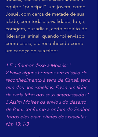
equipe "principal"  um jovem, como 
Josué, com cerca de metade de sua 
idade, com toda a jovialidade, força, 
coragem, ousadia e, certo espírito de 
liderança, afinal, quando foi enviado 
como espia, era reconhecido como 
um cabeça de sua tribo:
1 E o Senhor disse a Moisés: "
2 Envie alguns homens em missão de 
reconhecimento à terra de Canaã, terra 
que dou aos israelitas. Envie um líder 
de cada tribo dos seus antepassados".
3 Assim Moisés os enviou do deserto 
de Parã, conforme a ordem do Senhor. 
Todos eles eram chefes dos israelitas. 
Nm 13: 1-3