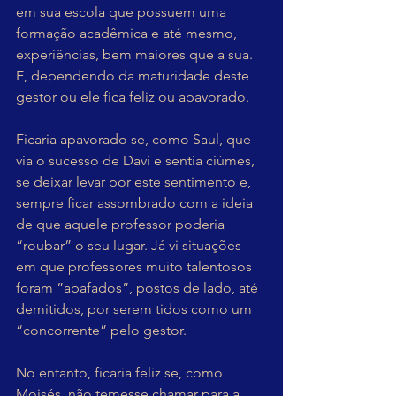
em sua escola que possuem uma 
formação acadêmica e até mesmo, 
experiências, bem maiores que a sua. 
E, dependendo da maturidade deste 
gestor ou ele fica feliz ou apavorado.
Ficaria apavorado se, como Saul, que 
via o sucesso de Davi e sentia ciúmes, 
se deixar levar por este sentimento e, 
sempre ficar assombrado com a ideia 
de que aquele professor poderia 
“roubar” o seu lugar. Já vi situações 
em que professores muito talentosos 
foram ”abafados”, postos de lado, até 
demitidos, por serem tidos como um 
“concorrente” pelo gestor.
No entanto, ficaria feliz se, como 
Moisés, não temesse chamar para a 