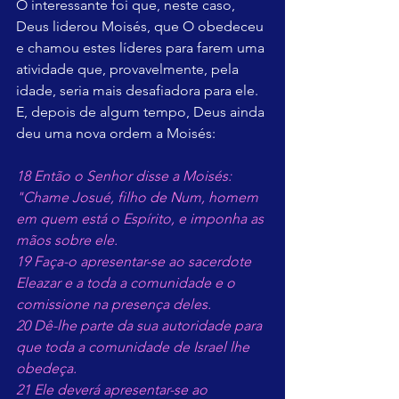
O interessante foi que, neste caso, 
Deus liderou Moisés, que O obedeceu 
e chamou estes líderes para farem uma 
atividade que, provavelmente, pela 
idade, seria mais desafiadora para ele. 
E, depois de algum tempo, Deus ainda 
deu uma nova ordem a Moisés:
18 Então o Senhor disse a Moisés: 
"Chame Josué, filho de Num, homem 
em quem está o Espírito, e imponha as 
mãos sobre ele.
19 Faça-o apresentar-se ao sacerdote 
Eleazar e a toda a comunidade e o 
comissione na presença deles.
20 Dê-lhe parte da sua autoridade para 
que toda a comunidade de Israel lhe 
obedeça.
21 Ele deverá apresentar-se ao 