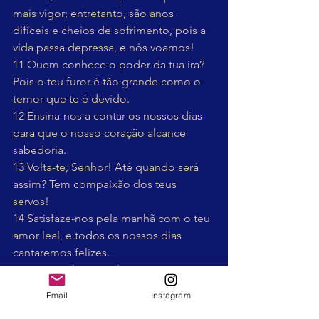
mais vigor; entretanto, são anos 
difíceis e cheios de sofrimento, pois a 
vida passa depressa, e nós voamos!
11 Quem conhece o poder da tua ira? 
Pois o teu furor é tão grande como o 
temor que te é devido.
12 Ensina-nos a contar os nossos dias 
para que o nosso coração alcance 
sabedoria.
13 Volta-te, Senhor! Até quando será 
assim? Tem compaixão dos teus 
servos!
14 Satisfaze-nos pela manhã com o teu 
amor leal, e todos os nossos dias 
cantaremos felizes.
15 Dá-nos alegria pelo tempo que nos 
afligiste, pelos anos em que tanto 
Email
Instagram
sofremos.