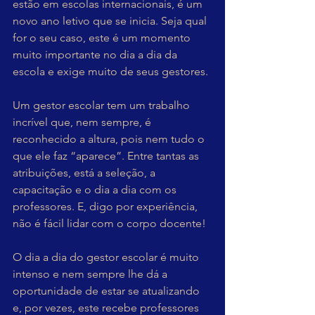
estão em escolas internacionais, é um 
novo ano letivo que se inicia. Seja qual 
for o seu caso, este é um momento 
muito importante no dia a dia da 
escola e exige muito de seus gestores.
Um gestor escolar tem um trabalho 
incrível que, nem sempre, é 
reconhecido a altura, pois nem tudo o 
que ele faz “aparece”. Entre tantas as 
atribuições, está a seleção, a 
capacitação e o dia a dia com os 
professores. E, digo por experiência, 
não é fácil lidar com o corpo docente!
O dia a dia do gestor escolar é muito 
intenso e nem sempre lhe dá a 
oportunidade de estar se atualizando 
e, por vezes, este recebe professores 