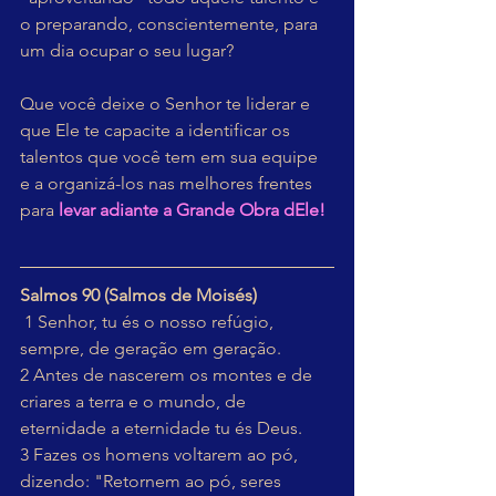
o preparando, conscientemente, para 
um dia ocupar o seu lugar?
Que você deixe o Senhor te liderar e 
que Ele te capacite a identificar os 
talentos que você tem em sua equipe 
e a organizá-los nas melhores frentes 
para 
levar adiante a Grande Obra dEle!
Salmos 90 (Salmos de Moisés)
 1 Senhor, tu és o nosso refúgio, 
sempre, de geração em geração.
2 Antes de nascerem os montes e de 
criares a terra e o mundo, de 
eternidade a eternidade tu és Deus.
3 Fazes os homens voltarem ao pó, 
dizendo: "Retornem ao pó, seres 