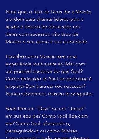
Note que, o fato de Deus dar a Moisés 
a ordem para chamar líderes para o 
ajudar e depois ter destacado um 
deles com sucessor, não tirou de 
Moisés o seu apoio e sua autoridade.
Percebe como Moisés teve uma 
experiência mais suave ao lidar com 
um possível sucessor do que Saul? 
Como teria sido se Saul se dedicasse à 
preparar Davi para ser seu sucessor? 
Nunca saberemos, mas eu te pergunto:
Você tem um “Davi” ou um “Josué” 
em sua equipe? Como você lida com 
ele? Como Saul, afastando-o, 
perseguindo-o ou como Moisés, 
“aproveitando” todo aquele talento e 