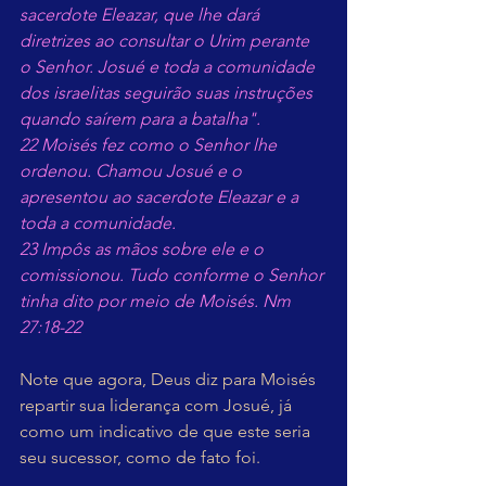
sacerdote Eleazar, que lhe dará 
diretrizes ao consultar o Urim perante 
o Senhor. Josué e toda a comunidade 
dos israelitas seguirão suas instruções 
quando saírem para a batalha".
22 Moisés fez como o Senhor lhe 
ordenou. Chamou Josué e o 
apresentou ao sacerdote Eleazar e a 
toda a comunidade.
23 Impôs as mãos sobre ele e o 
comissionou. Tudo conforme o Senhor 
tinha dito por meio de Moisés. Nm 
27:18-22
Note que agora, Deus diz para Moisés 
repartir sua liderança com Josué, já 
como um indicativo de que este seria 
seu sucessor, como de fato foi.