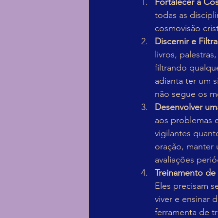
Fortalecer a Co
todas as discipl
cosmovisão cris
Discernir e Filt
livros, palestra
filtrando qualq
adianta ter um 
não segue os me
Desenvolver uma 
aos problemas e
vigilantes quant
oração, manter 
avaliações perió
Treinamento de 
Eles precisam s
viver e ensinar
ferramenta de t