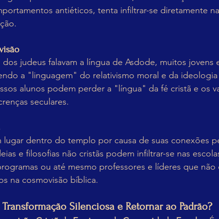
ortamentos antiéticos, tenta infiltrar-se diretamente n
ção.
visão
 dos 
judeus falavam a língua de Asdode, muitos jovens 
endo a "linguagem" do relativismo moral e da ideologia 
ssos alunos podem perder a "língua" da fé cristã e os va
crenças seculares.
 lugar dentro do templo por causa de suas conexões pe
ias e filosofias não cristãs podem infiltrar-se nas escolas
 programas ou até mesmo professores e líderes que não 
os na cosmovisão bíblica.
ransformação Silenciosa e Retornar ao Padrão?