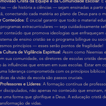
smovisão Cristã da Equipe e da Comunidade Escolar
: É
inas — de história a ciências — sejam ensinadas a partir
tã, conectando cada matéria ao plano de Deus para o 
rar Conteúdos
: É crucial garantir que todo o material ed
s, programas extracurriculares — seja cuidadosamente se
uer conteúdo que promova ideologias que enfraqueçam a
sistema de ensino cristão se o programa bilíngue ou soc
smos princípios — esses serão pontos de fragilidade!
Cultura de Vigilância Espiritual
: Assim como Neemias e
m sua comunidade, os diretores de escolas cristãs dev
o às influências que entram em suas escolas. Estar em c
uma liderança comprometida com os princípios bíblicos e
dicas da visão da escola são passos cruciais.
Professores e Líderes
: A formação contínua de professor
er discipulados, não apenas no conteúdo que ensinam,
 de uma forma que glorifique a Deus. A educação cristã d
ransformação de vidas.