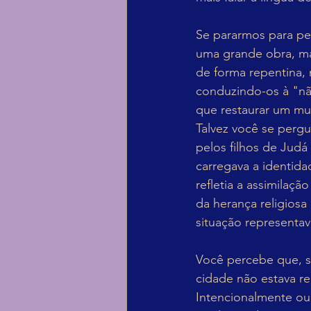
Se pararmos para pe
uma grande obra, ma
de forma repentina, 
conduzindo-os à "nã
que restaurar um mu
Talvez você se pergu
pelos filhos de Judá 
carregava a identida
refletia a assimilaç
da herança religiosa
situação representav
Você percebe que, s
cidade não estava r
Intencionalmente ou 