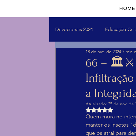
HOME
Devocionais 2024
Educação Cris
18 de out. de 2024
7 min d
66 – 🏛️⚔
Infiltraçã
a Integrid
Atualizado:
25 de nov. de 
Avaliado com NaN d
Quem mora no interio
manter os insetos "
que os atrai para de