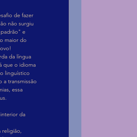
afio de fazer 
ão não surgiu 
"padrão" e 
o maior do 
povo!
rda da língua 
já que o idioma 
 linguístico 
o a transmissão 
ias, essa 
us.
nterior da 
religião, 