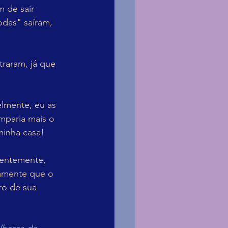
m de sair 
odas" saíram, 
raram, já que 
lmente, eu as 
imparia mais o 
minha casa!
rentemente, 
ramente que o 
ro de sua 