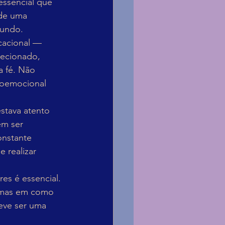
 essencial que 
 de uma 
mundo.
ucacional — 
lecionado, 
 fé. Não 
ioemocional 
stava atento 
em ser 
onstante 
 realizar 
es é essencial. 
 mas em como 
eve ser uma 