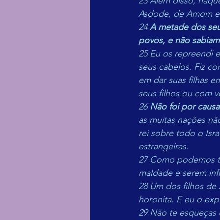
23 Além disso, naqu
Asdode, de Amom e
24 
A metade dos seus
povos, e não sabiam 
25 Eu os repreendi e
seus cabelos. Fiz c
em dar suas filhas e
seus filhos ou com v
26 
Não foi por causa
as muitas nações não
rei sobre todo o Isr
estrangeiras.
27 Como podemos to
maldade e serem inf
28 Um dos filhos de 
horonita. E eu o exp
29 Não te esqueças d