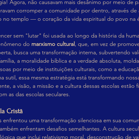
ia! Agora, não causavam mais desânimo por meio de pa
uravam corromper a comunidade por dentro, através de a
ação no templo — o coração da vida espiritual do povo na
encer sem "lutar" foi usada ao longo da história da hu
fenômeno do 
marxismo cultural
, que, em vez de promov
berta, busca uma transformação interna, subvertendo val
família, a moralidade bíblica e a verdade absoluta, mold
oas por meio de instituições culturais, como a educaçã
ma sutil, essa mesma estratégia está transformando noss
ente, a visão, a missão e a cultura dessas escolas estão 
om as das escolas seculares.
a Cristã
enfrentou uma transformação silenciosa em sua comun
 também enfrentam desafios semelhantes. A cultura secul
gica que inclui relativismo moral, desconstrução de val