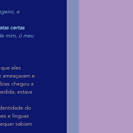
geiro, e 
tas certas 
de mim, ó meu 
 que eles 
e ameaçavam e 
bias chegou a 
edida, estava 
identidade do 
es e línguas 
sequer sabiam 