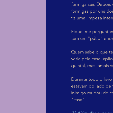
formiga sair. Depois
formigas por uns doi
fiz uma limpeza inte
Fiquei me perguntan
têm um "pátio" enor
Quem sabe o que ter
veria pela casa, apli
quintal, mas jamais
Durante todo o livr
estavam do lado de 
inimigo mudou de es
"casa".