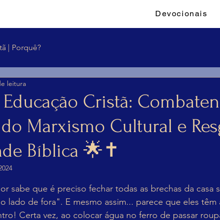
Devocionais
tã | Porquê?
e leitura
️ Educação Cristã: Combate
o do Marxismo Cultural e Re
ade Bíblica 🌟✝️
2024
e 5 estrelas.
r sabe que é preciso fechar todas as brechas da casa s
do lado de fora". E mesmo assim... parece que eles têm
ntro! Certa vez, ao colocar água no ferro de passar roup