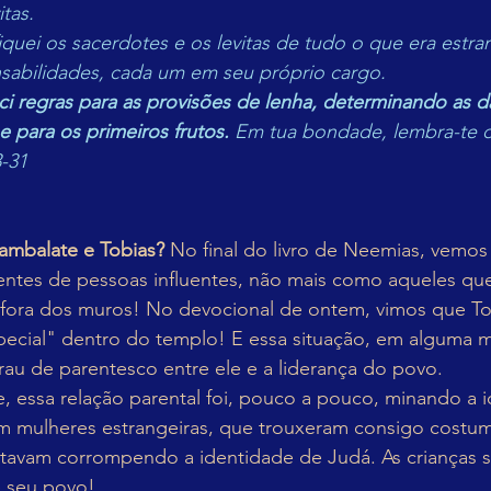
tas.
iquei os sacerdotes e os levitas de tudo o que era estran
nsabilidades, cada um em seu próprio cargo.
 regras para as provisões de lenha, determinando as da
e para os primeiros frutos. 
Em tua bondade, lembra-te 
-31
ambalate e Tobias?
 No final do livro de Neemias, vemos
ntes de pessoas influentes, não mais como aqueles qu
 fora dos muros! No devocional de ontem, vimos que To
pecial" dentro do templo! E essa situação, em alguma m
au de parentesco entre ele e a liderança do povo.
, essa relação parental foi, pouco a pouco, minando a 
om mulheres estrangeiras, que trouxeram consigo costum
stavam corrompendo a identidade de Judá. As crianças 
de seu povo!