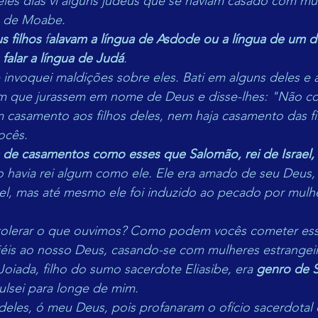
eles dias vi alguns judeus que se haviam casado com mu
 de Moabe.
 filhos 
f
alavam a língua de Asdode ou a língua de um d
falar a língua de Judá
.
 invoquei maldições sobre eles. Bati em alguns deles e 
om que jurassem em nome de Deus e disse-lhes: "Não co
m casamento aos filhos deles, nem haja casamento das fi
ocês.
 de casamentos como esses que Salomão, rei de Israel,
 havia rei algum como ele. Ele era amado de seu Deus, 
ael, mas até mesmo ele foi induzido ao pecado por mulh
lerar o que ouvimos? Como podem vocês cometer essa 
iéis ao nosso Deus, casando-se com mulheres estrangeir
Joiada, filho do sumo sacerdote Eliasibe, era 
genro de 
ulsei para longe de mim.
eles, ó meu Deus, pois profanaram o ofício sacerdotal e