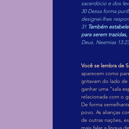
sacerdócio e dos levi
30 Dessa forma purif
designei-lhes respo
31 
Também estabeleci
para serem trazidas, 
Deus. Neemias 13:23
Você se lembra de S
aparecem como pare
gritavam do lado de
ganhar uma "sala es
relacionada com o gr
De forma semelhante
povo. As alianças c
de outras nações, e
mais falar a língua 