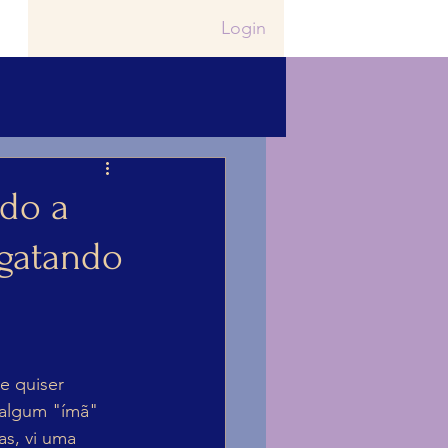
Login
ndo a
sgatando
e quiser 
 algum "ímã" 
as, vi uma 