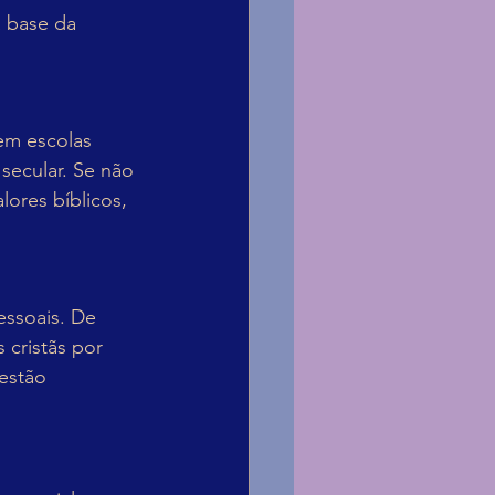
a base da 
em escolas 
secular. Se não 
lores bíblicos, 
ssoais. De 
 cristãs por 
estão 