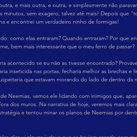
 outra, e mais outra, e outra, e simplesmente não parava
s minutos, sem exagero, talvez até mais! Depois que "t
rna e encontrei um verdadeiro ninho de formigas!
do: como elas entraram? Quando entraram? Por que ent
me, bem mais interessante que o meu ferro de passar?
ia acontecido se eu não as tivesse encontrado? Provave
caria inseticida nas portas, fecharia melhor as brechas e l
 suspeitaria que estavam morando do lado de dentro da 
o de Neemias, vemos ele lidando com inimigos que, apa
fora dos muros. Na narrativa de hoje, veremos mais cla
tratégia e tentou minar os planos de Neemias por dent