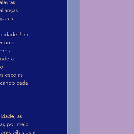
lavras 
lianças 
 época!
manidade. Um 
er uma 
ores 
ando a 
o.
as escolas 
ficando cada 
idade, as 
ar, por meio 
ores bíblicos e 