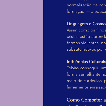
normalização de comp
formação — a educa
Linguagem e Cosmo
Assim como os filhos
cristãs estão aprend
formos vigilantes, no
substituindo-os por 
Influências Culturais
Tobias conseguiu um
forma semelhante, ide
meio de currículos,
firmemente enraizad
Como Combater a T