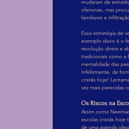
mudaram de estratég
ofensivas, mas proc
familiares e infiltr
Essa estratégia de v
exemplo disso é o 
revolução direta e a
tradicionais como a 
mentalidade das pess
Infelizmente, de for
cristãs hoje! Lentam
vez mais parecidas c
Os Riscos na Escol
Assim como Neemias 
escolas cristãs hoje
de uma agenda ideoló