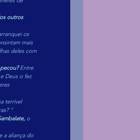
lheres de 
os outros 
arranquei os 
nsintam mais 
lhas deles com 
 pecou? 
Entre 
e Deus o fez 
eres 
terrível 
as? "
Sambalate,
 o 
 a aliança do 