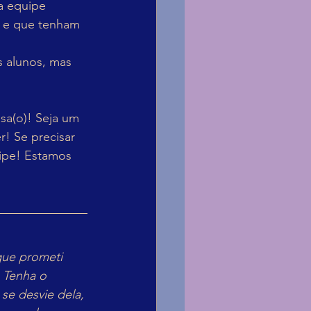
a equipe 
, e que tenham 
 alunos, mas 
sa(o)! Seja um 
! Se precisar 
ipe! Estamos 
que prometi 
 Tenha o 
se desvie dela, 