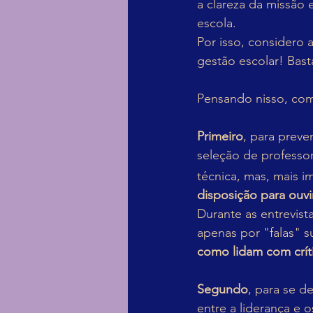
a clareza da missão
escola.
Por isso, considero 
gestão escolar! Bast
Pensando nisso, comp
Primeiro
, para preve
seleção de profess
técnica, mas, mais i
disposição para ouvi
Durante as entrevista
apenas por "falas" s
como lidam com crít
Segundo
, para se d
entre a liderança e 