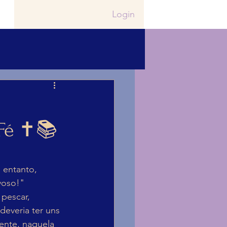
Login
Fé ✝️📚
 entanto, 
voso!"
pescar, 
everia ter uns 
ente, naquela 