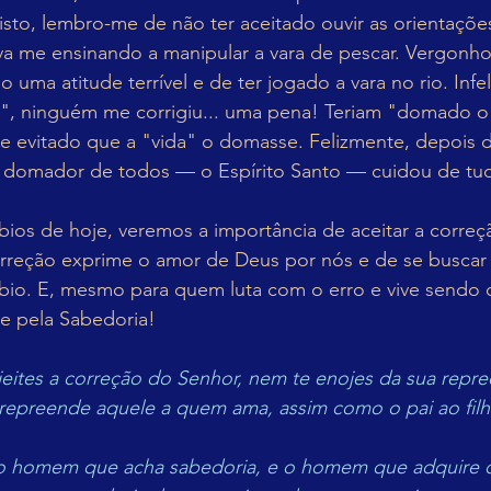
isto, lembro-me de não ter aceitado ouvir as orientaçõ
ava me ensinando a manipular a vara de pescar. Vergonh
o uma atitude terrível e de ter jogado a vara no rio. Inf
", ninguém me corrigiu... uma pena! Teriam "domado o 
e evitado que a "vida" o domasse. Felizmente, depois 
 domador de todos — o Espírito Santo — cuidou de tu
ios de hoje, veremos a importância de aceitar a correç
rreção exprime o amor de Deus por nós e de se buscar p
bio. E, mesmo para quem luta com o erro e vive sendo c
e pela Sabedoria!
jeites a correção do Senhor, nem te enojes da sua repr
repreende aquele a quem ama, assim como o pai ao fil
o homem que acha sabedoria, e o homem que adquire 