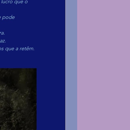
 lucro que o 
e pode 
ra.
az.
s que a retêm. 