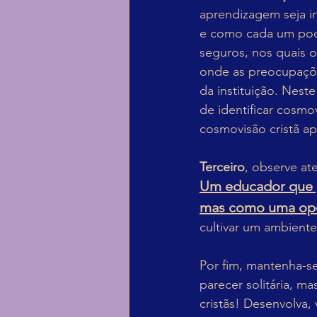
aprendizagem seja in
e como cada um pode
seguros, nos quais o
onde as preocupaçõe
da instituição. Nest
de identificar cosmo
cosmovisão cristã ap
Terceiro
, observe a
Um educador que po
mas como uma opo
cultivar um ambiente
Por fim, mantenha-se
parecer solitária, m
cristãs! Desenvolva,