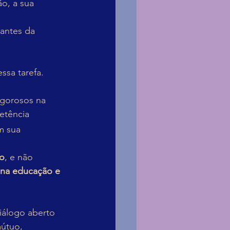
o, a sua 
antes da 
ssa tarefa.
rigorosos na 
etência 
m sua 
go
, e não 
 na educação e 
iálogo aberto 
mútuo, 