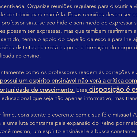
centivada. Organize reuniões regulares para discutir a v
 contribuir para mantê-la. Essas reuniões devem ser e
 professor sinta-se acolhido e sem medo de expressar s
s possam ser expressas, mas que também reafirmem a m
e sentido, tenha o apoio do capelão da escola para lhe a
visões distintas da cristã e apoiar a formação do corpo
licada ao ensino.
tentamente como os professores reagem às correções e 
ssui um espírito ensinável não verá a crítica co
 disposição é e
rtunidade de crescimento.
 Essa
 educacional que seja não apenas informativo, mas tran
 firme, consistente e coerente com a sua fé e missão! 
as é uma luta constante pela expansão do Reino por meio
 você mesmo, um espírito ensinável e a busca constante