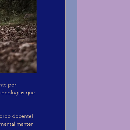
nte por 
 ideologias que 
corpo docente! 
mental manter 