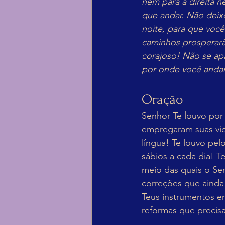
nem para a direita 
que andar. Não deixe 
noite, para que você
caminhos prosperarão
corajoso! Não se ap
por onde você andar
Oração
Senhor Te louvo por 
empregaram suas vid
língua! Te louvo pel
sábios a cada dia! T
meio das quais o Se
correções que ainda
Teus instrumentos e
reformas que precis