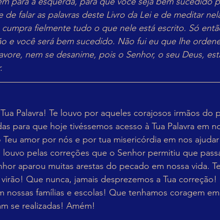
nem para a esquerda, para que você seja bem sucedido 
de falar as palavras deste Livro da Lei e de meditar nel
 cumpra fielmente tudo o que nele está escrito. Só entã
 e você será bem sucedido. Não fui eu que lhe ordenei?
avore, nem se desanime, pois o Senhor, o seu Deus, est
.
Tua Palavra! Te louvo por aqueles corajosos irmãos do 
as para que hoje tivéssemos acesso à Tua Palavra em no
o Teu amor por nós e por tua misericórdia em nos ajudar
e louvo pelas correções que o Senhor permitiu que pas
nhor aparou muitas arestas do pecado em nossa vida. Te
 virão! Que nunca, jamais desprezemos a Tua correção!
m nossas famílias e escolas! Que tenhamos coragem em T
am se realizadas! Amém!