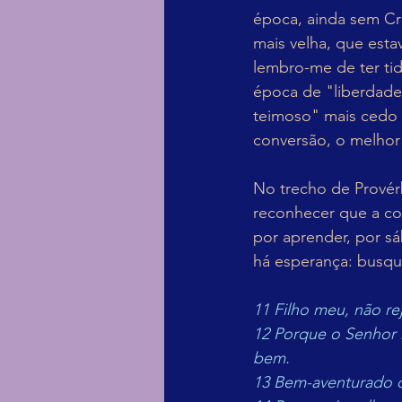
época, ainda sem Cr
mais velha, que est
lembro-me de ter tid
época de "liberdade
teimoso" mais cedo 
conversão, o melhor
No trecho de Provérb
reconhecer que a co
por aprender, por sá
há esperança: busqu
11 Filho meu, não re
12 Porque o Senhor 
bem.
13 Bem-aventurado 