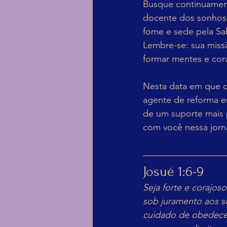
Busque continuament
docente dos sonhos:
fome e sede pela Sa
Lembre-se: sua miss
formar mentes e cor
Nesta data em que c
agente de reforma em
de um suporte mais 
com você nessa jorn
Josué 1:6-9 
Seja forte e corajos
sob juramento aos s
cuidado de obedecer