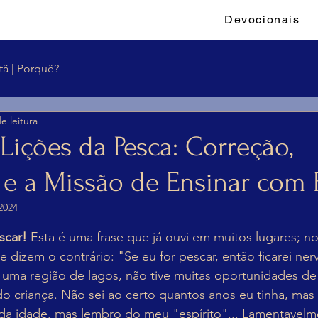
Devocionais
tã | Porquê?
e leitura
Lições da Pesca: Correção,
 e a Missão de Ensinar com 
2024
e 5 estrelas.
scar!
 Esta é uma frase que já ouvi em muitos lugares; no
dizem o contrário: "Se eu for pescar, então ficarei ner
uma região de lagos, não tive muitas oportunidades de 
criança. Não sei ao certo quantos anos eu tinha, mas d
da idade, mas lembro do meu "espírito"... Lamentavelm