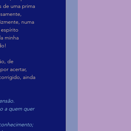
es de uma prima 
osamente, 
elizmente, numa 
espírito 
da minha 
do!
ão, de 
or acertar, 
orrigido, ainda 
eensão.
ho a quem quer 
conhecimento;