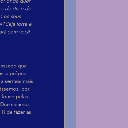
por onde quer 
as de dia e de 
o os seus 
 Seja forte e 
ará com você 
passado que 
ssa própria 
 a sermos mais 
sássemos, por 
 louvo pelas 
 Que sejamos 
i de fazer as 