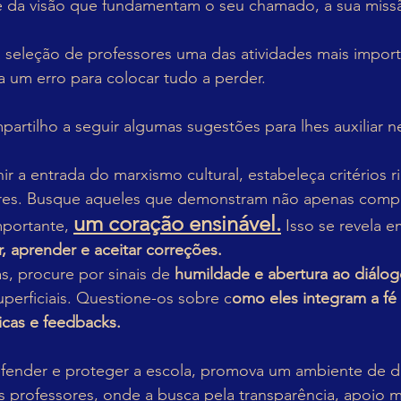
 e da visão que fundamentam o seu chamado, a sua missã
a seleção de professores uma das atividades mais import
a um erro para colocar tudo a perder. 
artilho a seguir algumas sugestões para lhes auxiliar ne
nir a entrada do marxismo cultural, estabeleça critérios 
ores. Busque aqueles que demonstram não apenas comp
um coração ensinável.
mportante, 
 Isso se revela e
r, aprender e aceitar correções. 
s, procure por sinais de 
humildade e abertura ao diálo
uperficiais. Questione-os sobre c
omo eles integram a fé
icas e feedbacks.
efender e proteger a escola, promova um ambiente de d
os professores, onde a busca pela transparência, apoio 