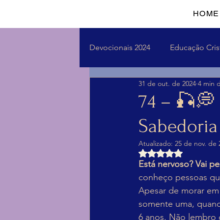
HOME
Devocionais 2024
Educação Cris
31 de out. de 2024
4 min d
74 – 🎣💭 
Sabedoria
Atualizado:
25 de nov. de 
Avaliado com NaN d
Está nervoso? Vai pe
conheço pessoas que 
Apesar de morar em 
somente uma, quando 
6 anos. Não lembro 