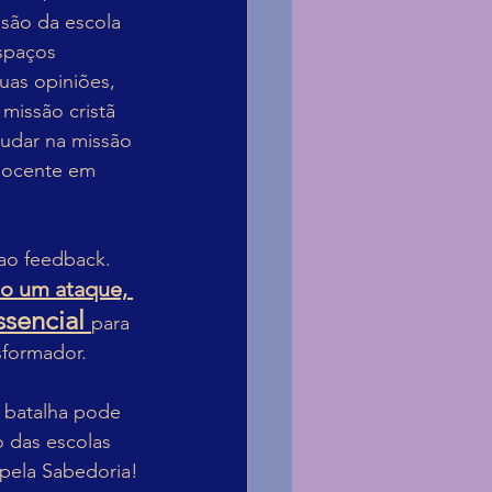
isão da escola 
spaços 
uas opiniões, 
issão cristã 
judar na missão 
 docente em 
ao feedback. 
mo um ataque, 
ssencial 
para 
sformador.
A batalha pode 
 das escolas 
 pela Sabedoria!